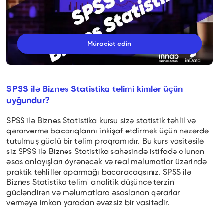
Müraciət edin
SPSS ilə Biznes Statistika telimi kimlər üçün
uyğundur?
SPSS ilə Biznes Statistika kursu sizə statistik təhlil və
qərarvermə bacarıqlarını inkişaf etdirmək üçün nəzərdə
tutulmuş güclü bir təlim proqramıdır. Bu kurs vasitəsilə
siz SPSS ilə Biznes Statistika sahəsində istifadə olunan
əsas anlayışları öyrənəcək və real məlumatlar üzərində
praktik təhlillər aparmağı bacaracaqsınız. SPSS ilə
Biznes Statistika təlimi analitik düşüncə tərzini
gücləndirən və məlumatlara əsaslanan qərarlar
verməyə imkan yaradan əvəzsiz bir vasitədir.