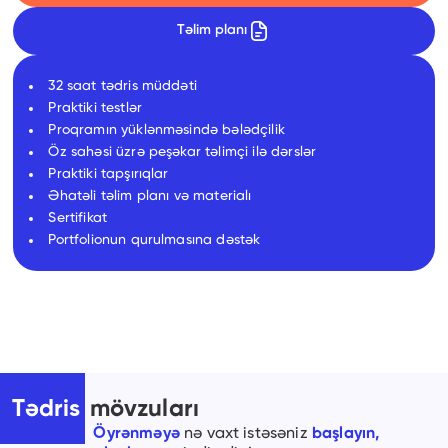
Təlim planı
32 saat tədris müddəti
Praktiki testlər
Proqramın yüklənməsində bələdçilik
Öz sahəsi üzrə peşəkar təlimçi ilə dərslər
Praktiki tapşırıqlar
Əhatəli təlim planı və materialı
Sertifikat
Portfolionun qurulmasına dəstək
Tədris
mövzuları
Öyrənməyə
nə vaxt istəsəniz
başlayın,