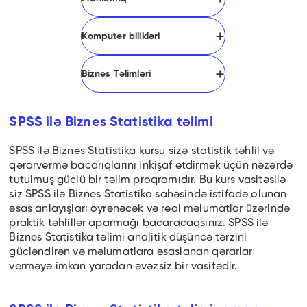
Komputer bilikləri
Biznes Təlimləri
SPSS ilə Biznes Statistika təlimi
SPSS ilə Biznes Statistika kursu sizə statistik təhlil və
qərarvermə bacarıqlarını inkişaf etdirmək üçün nəzərdə
tutulmuş güclü bir təlim proqramıdır. Bu kurs vasitəsilə
siz SPSS ilə Biznes Statistika sahəsində istifadə olunan
əsas anlayışları öyrənəcək və real məlumatlar üzərində
praktik təhlillər aparmağı bacaracaqsınız. SPSS ilə
Biznes Statistika təlimi analitik düşüncə tərzini
gücləndirən və məlumatlara əsaslanan qərarlar
verməyə imkan yaradan əvəzsiz bir vasitədir.