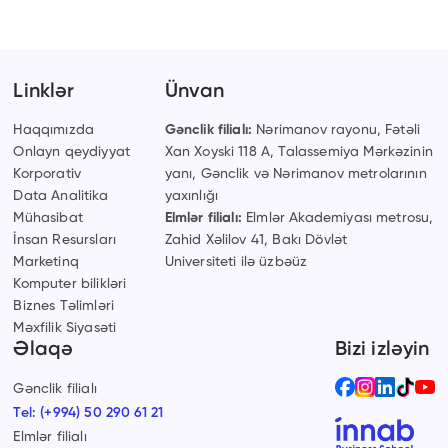
Linklər
Ünvan
Haqqımızda
Gənclik filialı:
Nərimanov rayonu, Fətəli
Onlayn qeydiyyat
Xan Xoyski 118 A, Talassemiya Mərkəzinin
Korporativ
yanı, Gənclik və Nərimanov metrolarının
Data Analitika
yaxınlığı
Mühasibat
Elmlər filialı:
Elmlər Akademiyası metrosu,
İnsan Resursları
Zahid Xəlilov 41, Bakı Dövlət
Marketinq
Universiteti ilə üzbəüz
Komputer bilikləri
Biznes Təlimləri
Məxfilik Siyasəti
Əlaqə
Bizi izləyin
Gənclik filialı
Tel:
(+994) 50 290 61 21
Elmlər filialı