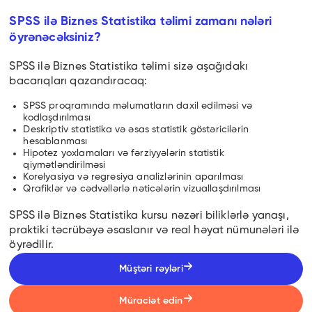
SPSS ilə Biznes Statistika təlimi zamanı nələri
öyrənəcəksiniz?
SPSS ilə Biznes Statistika təlimi sizə aşağıdakı
bacarıqları qazandıracaq:
SPSS proqramında məlumatların daxil edilməsi və
kodlaşdırılması
Deskriptiv statistika və əsas statistik göstəricilərin
hesablanması
Hipotez yoxlamaları və fərziyyələrin statistik
qiymətləndirilməsi
Korelyasiya və regresiya analizlərinin aparılması
Qrafiklər və cədvəllərlə nəticələrin vizuallaşdırılması
SPSS ilə Biznes Statistika kursu nəzəri biliklərlə yanaşı,
praktiki təcrübəyə əsaslanır və real həyat nümunələri ilə
öyrədilir.
Müştəri rəyləri
Müraciət edin