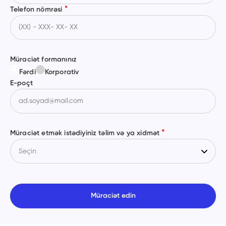
*
Telefon nömrəsi
Müraciət formanınız
Fərdi
Korporativ
E-poçt
*
Müraciət etmək istədiyiniz təlim və ya xidmət
Müraciət edin