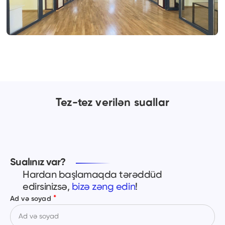
Tez-tez verilən suallar
Sualınız var?
Hardan başlamaqda tərəddüd
edirsinizsə,
bizə zəng edin
!
*
Ad və soyad