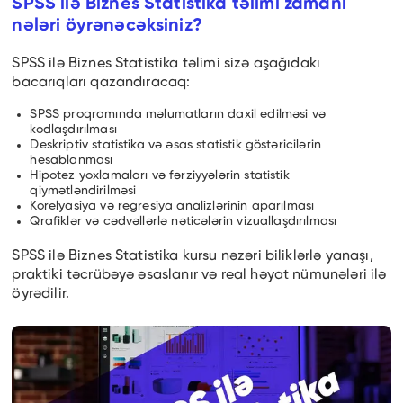
SPSS ilə Biznes Statistika təlimi zamanı
nələri öyrənəcəksiniz?
SPSS ilə Biznes Statistika təlimi sizə aşağıdakı
bacarıqları qazandıracaq:
SPSS proqramında məlumatların daxil edilməsi və
kodlaşdırılması
Deskriptiv statistika və əsas statistik göstəricilərin
hesablanması
Hipotez yoxlamaları və fərziyyələrin statistik
qiymətləndirilməsi
Korelyasiya və regresiya analizlərinin aparılması
Qrafiklər və cədvəllərlə nəticələrin vizuallaşdırılması
SPSS ilə Biznes Statistika kursu nəzəri biliklərlə yanaşı,
praktiki təcrübəyə əsaslanır və real həyat nümunələri ilə
öyrədilir.